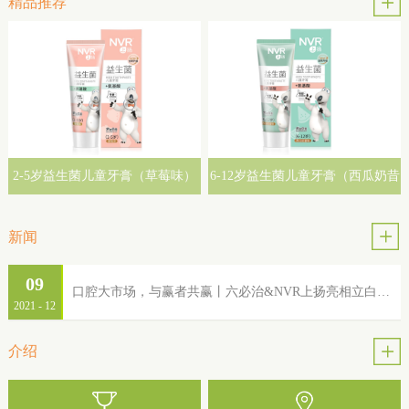
精品推荐
2-5岁益生菌儿童牙膏（草莓味）
6-12岁益生菌儿童牙膏（西瓜奶昔
味）
新闻
09
口腔大市场，与赢者共赢丨六必治&NVR上扬亮相立白集团2022年品牌服务商大会
2021
-
12
介绍