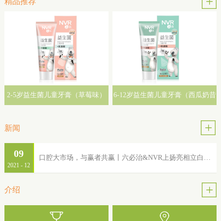
精品推荐
2-5岁益生菌儿童牙膏（草莓味）
6-12岁益生菌儿童牙膏（西瓜奶昔
味）
新闻
09
口腔大市场，与赢者共赢丨六必治&NVR上扬亮相立白集团2022年品牌服务商大会
2021
-
12
介绍