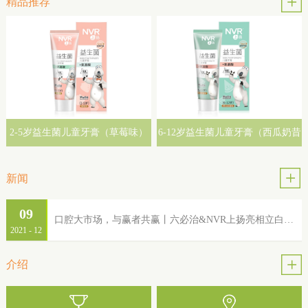
精品推荐
2-5岁益生菌儿童牙膏（草莓味）
6-12岁益生菌儿童牙膏（西瓜奶昔
味）
新闻
09
口腔大市场，与赢者共赢丨六必治&NVR上扬亮相立白集团2022年品牌服务商大会
2021
-
12
介绍