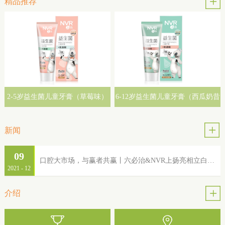
精品推荐
2-5岁益生菌儿童牙膏（草莓味）
6-12岁益生菌儿童牙膏（西瓜奶昔
味）
新闻
09
口腔大市场，与赢者共赢丨六必治&NVR上扬亮相立白集团2022年品牌服务商大会
2021
-
12
介绍