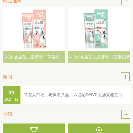
精品推荐
2-5岁益生菌儿童牙膏（草莓味）
6-12岁益生菌儿童牙膏（西瓜奶昔
味）
新闻
09
口腔大市场，与赢者共赢丨六必治&NVR上扬亮相立白集团2022年品牌服务商大会
2021
-
12
介绍