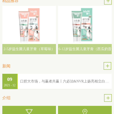
精品推荐
2-5岁益生菌儿童牙膏（草莓味）
6-12岁益生菌儿童牙膏（西瓜奶昔
味）
新闻
09
口腔大市场，与赢者共赢丨六必治&NVR上扬亮相立白集团2022年品牌服务商大会
2021
-
12
介绍