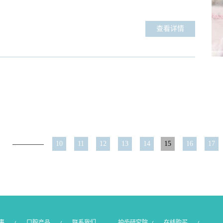
华，我又要历劫了，而且是天下女人都要面临的劫。夜华：什么劫？浅
无妨，我在人间历劫时寻得一件法器，可保你安心渡“节”！浅浅：什么法器这
查看详情
你想要的都能满足。究竟是何方神圣，有如此强的撩妹功力，助夜华排除
神呢？噔噔噔噔，没错，我就是BACKKOM大卫贝肯！ 夜华撩妹全靠我
10
11
12
13
14
15
16
17
事
口腔产品
联系我们
护齿研究院
在线购买