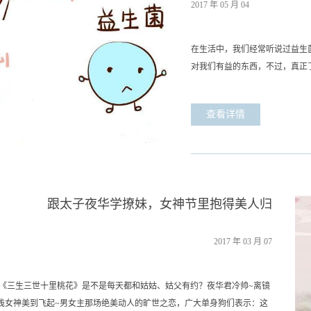
2017
年
05
月
04
在生活中，我们经常听说过益生
对我们有益的东西，不过，真正
菌，到底是什么？在我们的人体内
细菌都是对我们有害的，一般而
查看详情
存与繁殖，构成了整个体内生态
生组织将益生菌定义为：“给与
下，在人体的各个部位，有益菌和
跟太子夜华学撩妹，女神节里抱得美人归
2017
年
03
月
07
《三生三世十里桃花》是不是每天都和姑姑、姑父有约？夜华君冷帅~离镜
白浅女神美到飞起~男女主那场绝美动人的旷世之恋，广大单身狗们表示：这