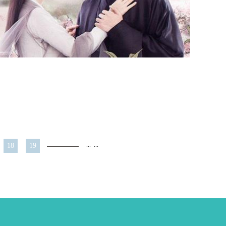
...
...
18
19