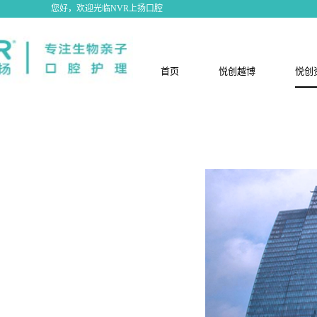
您好，欢迎光临NVR上扬口腔
首页
悦创越博
悦创