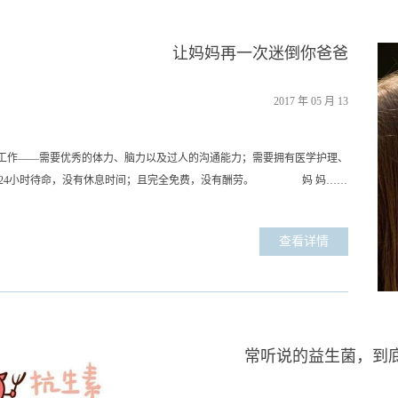
让妈妈再一次迷倒你爸爸
2017
年
05
月
13
的工作——需要优秀的体力、脑力以及过人的沟通能力；需要拥有医学护理、
；24小时待命，没有休息时间；且完全免费，没有酬劳。 妈 妈……
远都是妈妈的宝宝还记得长乳牙的那段美好时光吗？小时候，妈妈可以为
找遍整个县城的超市。她总是苛待自己，倾其所有给我最好的。现在，我
查看详情
学会疼爱你！每一个年龄都会有它最美的姿态，每一个妈妈心中都有着一
常听说的益生菌，到