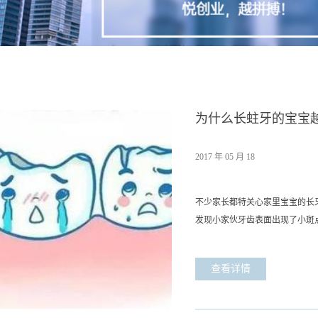
为什么长蛀牙的宝宝
2017
年
05
月
18
不少家长都特关心家里宝宝的长
发现小家伙牙齿表面出现了小斑
呐。小孩长蛀牙，虽然都是细菌
小孩好好刷牙吗？有没有乱给糖
查看详情
处理不及时的话，以后可会影响
长的可得多费心了。对于小孩蛀牙
主要是细菌滋生引起口腔是人体内