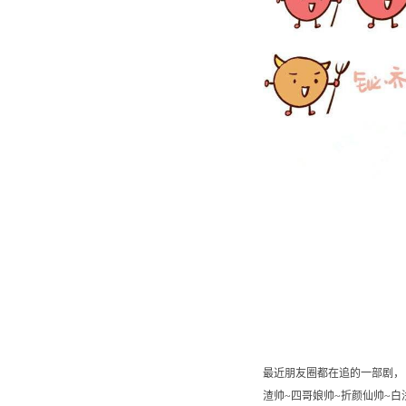
最近朋友圈都在追的一部剧，
渣帅~四哥娘帅~折颜仙帅~