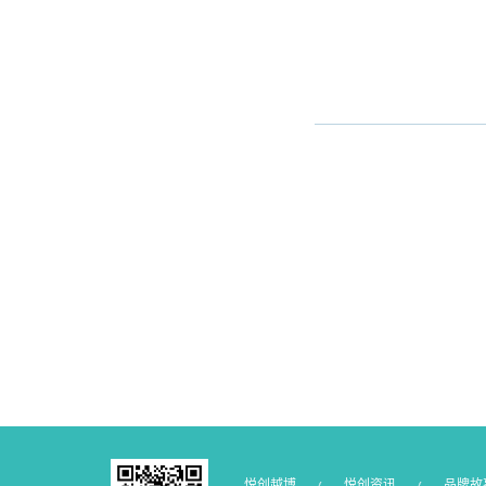
就是一部脱单宝典！浅浅：夜
浅：三八女神“劫”！夜华：
么厉害？夜华：是它的帮忙，
万难，成功撩到我们的浅浅上
贝肯熊！！！看过《大卫...
悦创越博
悦创资讯
品牌故