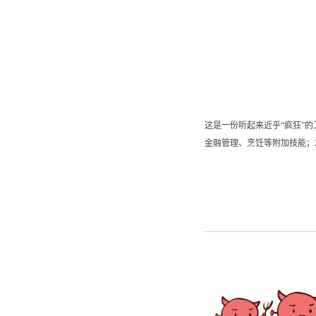
这是一份听起来近乎“疯狂”
金融管理、烹饪等附加技能
无论你多大，在母亲眼里你永
了挑选一款适合你用的牙膏，
长大了，容我在你老去之前，
颗少女心。麻麻...