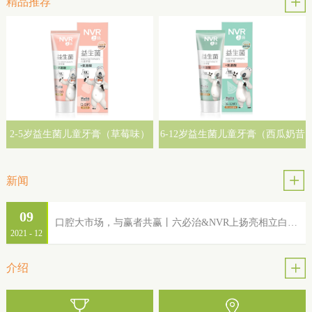
精品推荐
2-5岁益生菌儿童牙膏（草莓味）
6-12岁益生菌儿童牙膏（西瓜奶昔
味）
新闻
09
口腔大市场，与赢者共赢丨六必治&NVR上扬亮相立白集团2022年品牌服务商大会
2021
-
12
介绍