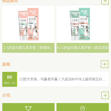
精品推荐
2-5岁益生菌儿童牙膏（草莓味）
6-12岁益生菌儿童牙膏（西瓜奶昔
味）
新闻
09
口腔大市场，与赢者共赢丨六必治&NVR上扬亮相立白集团2022年品牌服务商大会
2021
-
12
介绍