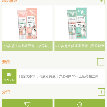
精品推荐
2-5岁益生菌儿童牙膏（草莓味）
6-12岁益生菌儿童牙膏（西瓜奶昔
味）
新闻
09
口腔大市场，与赢者共赢丨六必治&NVR上扬亮相立白集团2022年品牌服务商大会
2021
-
12
介绍