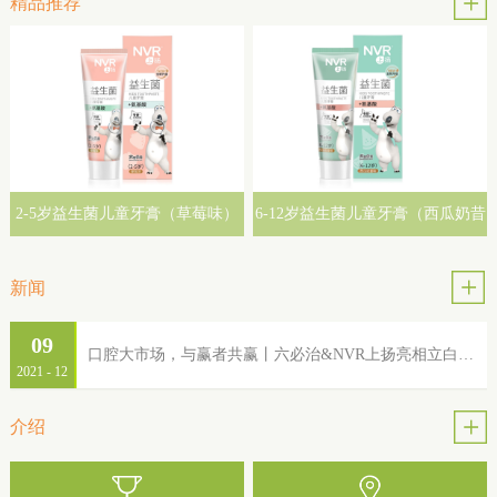
精品推荐
2-5岁益生菌儿童牙膏（草莓味）
6-12岁益生菌儿童牙膏（西瓜奶昔
味）
新闻
09
口腔大市场，与赢者共赢丨六必治&NVR上扬亮相立白集团2022年品牌服务商大会
2021
-
12
介绍