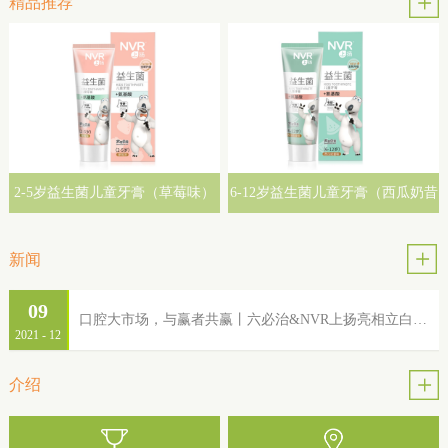
精品推荐
2-5岁益生菌儿童牙膏（草莓味）
6-12岁益生菌儿童牙膏（西瓜奶昔
味）
新闻
09
口腔大市场，与赢者共赢丨六必治&NVR上扬亮相立白集团2022年品牌服务商大会
2021
-
12
介绍