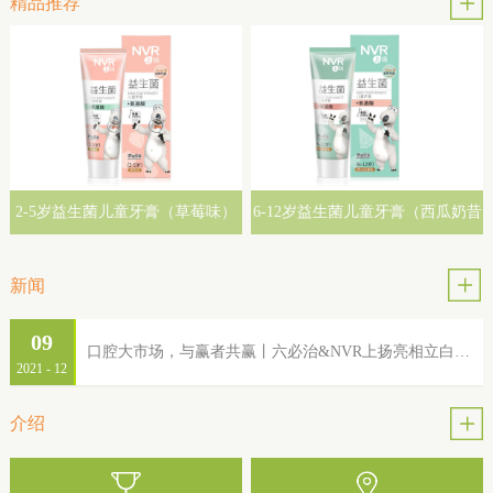
精品推荐
2-5岁益生菌儿童牙膏（草莓味）
6-12岁益生菌儿童牙膏（西瓜奶昔
味）
新闻
09
口腔大市场，与赢者共赢丨六必治&NVR上扬亮相立白集团2022年品牌服务商大会
2021
-
12
介绍