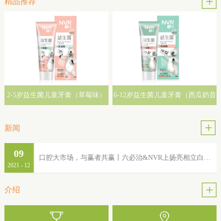
精品推荐
2-5岁益生菌儿童牙膏（草莓味）
6-12岁益生菌儿童牙膏（西瓜奶昔
味）
新闻
09
口腔大市场，与赢者共赢丨六必治&NVR上扬亮相立白集团2022年品牌服务商大会
2021
-
12
介绍