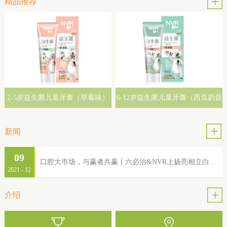
精品推荐
2-5岁益生菌儿童牙膏（草莓味）
6-12岁益生菌儿童牙膏（西瓜奶昔
味）
新闻
09
口腔大市场，与赢者共赢丨六必治&NVR上扬亮相立白集团2022年品牌服务商大会
2021
-
12
介绍